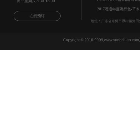
Classification of artificial lea
周一至周六 8:30-18:00
2017潘通年度流行色-草
在线预订
变色PU和普通PU的区别
地址：广东省东莞市厚街镇河田大
Copyright © 2016-9999,www.sunbrililan.com