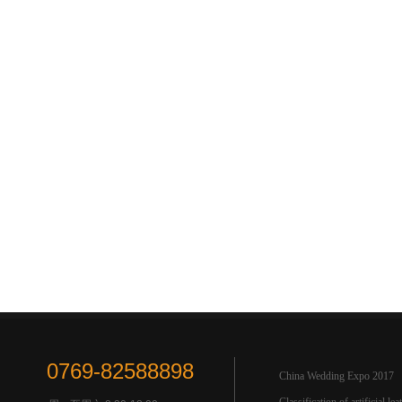
0769-82588898
China Wedding Expo 2017