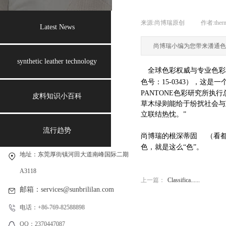
来源:
尚博瑞原创
|
作者:
ther
Latest News
尚博瑞小编为您带来潘通色
synthetic leather technology
全球色彩权威与专业色彩
色号：
15-0343
），这是一
PANTONE
色彩研究所执行
皮料知识小百科
草木绿则能给于纷扰社会与
立联结热忱。”
联系我们
流行趋势
尚博瑞的
根深蒂固
（
看
色，就是这么“色”。
地址：东莞厚街镇河田大道南峰国际二期
A3118
上一篇：
Classifica......
邮箱：services@sunbrililan.com
电话：+86-769-82588898
QQ：2370447087